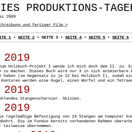
RIES PRODUKTIONS-TAGE
ai 2009
hreibung und fertiger Film >
ITE 1
•
SEITE 2
•
SEITE 3
•
SEITE 4
•
SEITE 5
•
SEITE 6
 2019
zum Holzbuch-Projekt I wende ich mich doch dem II. zu. E
n zu machen. Dieses Buch wird nur 3 in sich animierbare 
n haben (im Gegensatz zu je 12 bei Holzbuch I), sodaß ei
 Konturen werden eine Kugel, einen Würfel und ein Tetrae
 2019
ehlendes Stangenscharnier. Skizzen.
 2019
ie regelmäßige Befestigung von 24 Stangen am Computer ko
ebohrt. Die im Fundus bereits vorhandenen Rahmen überarb
; teilweise übernommen.