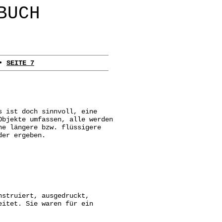
BUCH
•
SEITE 7
s ist doch sinnvoll, eine
Objekte umfassen, alle werden
ne längere bzw. flüssigere
der ergeben.
nstruiert, ausgedruckt,
eitet. Sie waren für ein