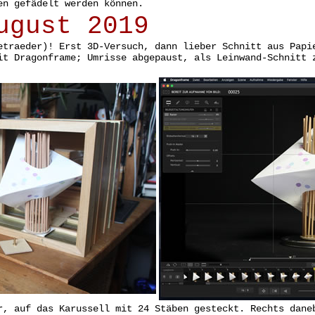
en gefädelt werden können.
ugust 2019
etraeder)! Erst 3D-Versuch, dann lieber Schnitt aus Papi
it Dragonframe; Umrisse abgepaust, als Leinwand-Schnitt 
r, auf das Karussell mit 24 Stäben gesteckt. Rechts dane