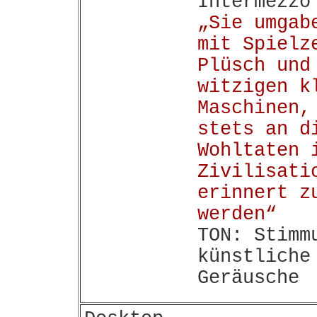
Intermezzo
„Sie umgab
mit Spielz
Plüsch und
witzigen k
Maschinen,
stets an d
Wohltaten 
Zivilisati
erinnert z
werden“
TON: Stimm
künstliche
Geräusche