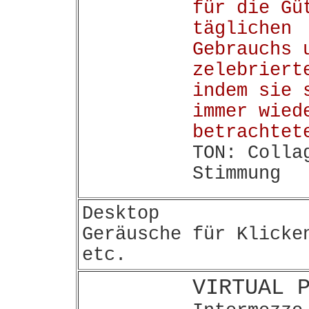
für die Gü
täglichen
Gebrauchs 
zelebriert
indem sie 
immer wied
betrachtet
TON: Colla
Stimmung
Desktop
Geräusche für Klicke
etc.
VIRTUAL 