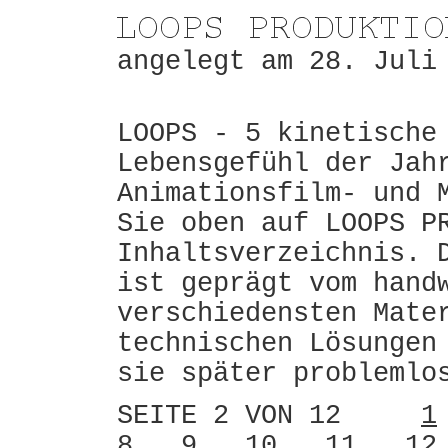
angelegt am 28. Juli
LOOPS - 5 kinetische
Lebensgefühl der Jah
Animationsfilm- und 
Sie oben auf LOOPS P
Inhaltsverzeichnis. 
ist geprägt vom hand
verschiedensten Mate
technischen Lösungen
sie später problemlo
SEITE 2 VON 12
1
8
9
10
11
12