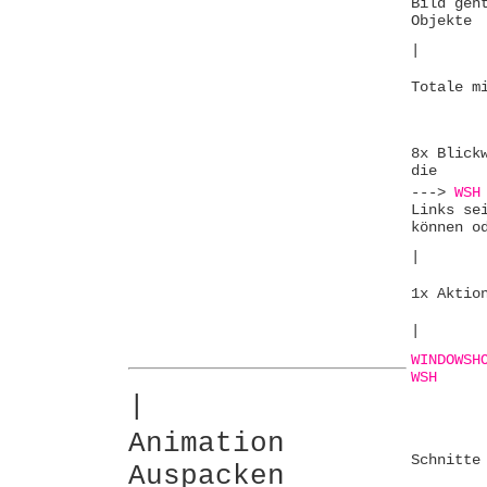
Bild geh
Objekte
|
Totale m
8x Blick
die
--->
WSH
Links se
können o
|
1x Aktio
|
WINDOWSH
WSH
|
Animation
Schnitte
Auspacken