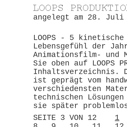
angelegt am 28. Juli
LOOPS - 5 kinetische
Lebensgefühl der Jah
Animationsfilm- und 
Sie oben auf LOOPS P
Inhaltsverzeichnis. 
ist geprägt vom hand
verschiedensten Mate
technischen Lösungen
sie später problemlo
SEITE 3 VON 12
1
8
9
10
11
12