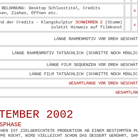
 BELOHNUNG: Desktop Schlusstitel, Credits
x
ken, Ziehen, Öffnen etc.
nd der Credits - Klangskulptur
SCHWIRREN 2
(Stumm)
x
zuletzt Hinweis auf filmkunst
LÄNGE RAHMENMOTIV VOR DREH GESCHÄT
LÄNGE RAHMENMOTIV TATSÄCHLICH (SCHNITTE NOCH MÖGLIC
LÄNGE FILM SEQUENZEN VOR DREH GESCHÄT
LÄNGE FILM TATSÄCHLICH (SCHNITTE NOCH MÖGLIC
GESAMTLÄNGE VOR DREH GESCHÄT
GESAMTLÄN
TEMBER 2002
SPHASE
CHEN IST ZIELGERICHTETE PRODUKTION AB EINEM BESTIMMTEN P
PPE KOCHT, WIRD VIELLEICHT SCHON DAS DESSERT GERÜHRT, DA