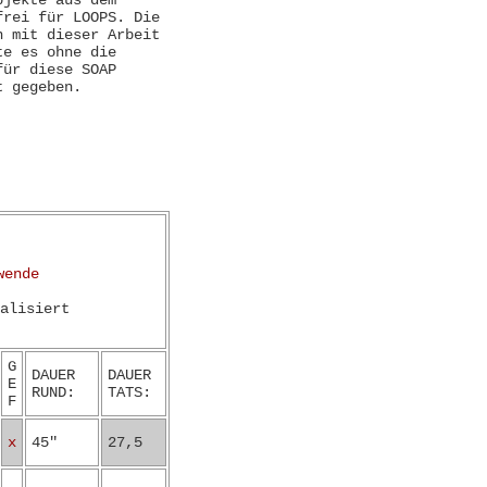
jekte aus dem
frei für LOOPS. Die
n mit dieser Arbeit
te es ohne die
für diese SOAP
t gegeben.
wende
alisiert
G
DAUER
DAUER
E
RUND:
TATS:
F
x
45"
27,5