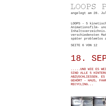
angelegt am 28. Ju
LOOPS - 5 kinetisc
Animationsfilm- un
Inhaltsverzeichnis
verschiedensten Ma
später problemlos 
SEITE 6 VON 1
18. SE
.....UND WIE ES WE
SIND ALLE 5 HINTER
ABZUSCHLIESSEN. ES
GEHÖRT - HAUS, FAH
RECYCLING...