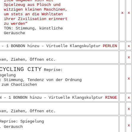
„Sie umgaben sich mit
Spielzeug aus Plüsch und
witzigen kleinen Maschinen,
x
x
um stets an die Wohltaten
ihrer Zivilisation erinnert
zu werden“
TON: Stimmung, künstliche
Geräusche
 - 1 BONBON hinzu - Virtuelle Klangskulptur
PERLEN
x
x
ken, Ziehen, Öffnen etc.
CYCLING CITY
Reprise:
egelung
x
: Stimmung, Tendenz von der Ordnung
 zum Chaotischen
N - 1 BONBON hinzu - Virtuelle Klangskulptur
RINGE
x
x
ken, Ziehen, Öffnen etc.
eprise: Spiegelung
x
, Geräusch