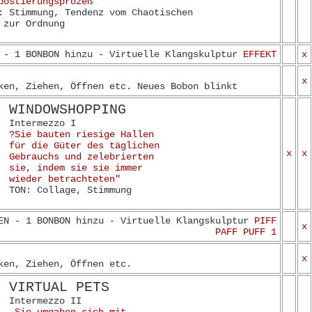
postierungsprozeß“
: Stimmung, Tendenz vom Chaotischen
 zur Ordnung
 - 1 BONBON hinzu - Virtuelle Klangskulptur
EFFEKT
x
x
ken, Ziehen, Öffnen etc. Neues Bobon blinkt
WINDOWSHOPPING
Intermezzo I
?Sie bauten riesige Hallen
für die Güter des täglichen
x
x
Gebrauchs und zelebrierten
sie, indem sie sie immer
wieder betrachteten"
TON: Collage, Stimmung
EN - 1 BONBON hinzu - Virtuelle Klangskulptur
PIFF
x
PAFF PUFF 1
x
ken, Ziehen, Öffnen etc.
VIRTUAL PETS
Intermezzo II