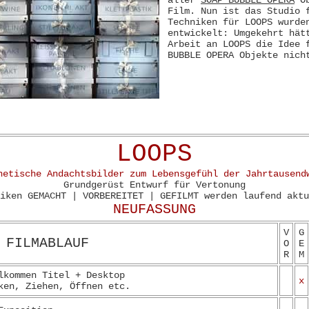
aller
SOAP BUBBLE OPERA
Ob
Film. Nun ist das Studio 
Techniken für LOOPS wurde
entwickelt: Umgekehrt hät
Arbeit an LOOPS die Idee 
BUBBLE OPERA Objekte nich
LOOPS
netische Andachtsbilder zum Lebensgefühl der Jahrtausend
Grundgerüst Entwurf für Vertonung
iken GEMACHT | VORBEREITET | GEFILMT werden laufend aktu
NEUFASSUNG
V
G
 FILMABLAUF
O
E
R
M
lkommen Titel + Desktop
x
ken, Ziehen, Öffnen etc.