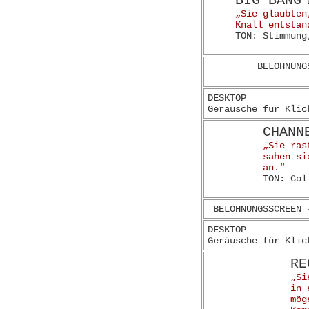
BIG BANG
E
„Sie glaubten
Knall entstan
TON: Stimmung
BELOHNUNG
DESKTOP
Geräusche für Klic
CHANN
„Sie ras
sahen si
an.“
TON: Col
BELOHNUNGSSCREEN 
DESKTOP
Geräusche für Klic
RE
„Si
in 
mög