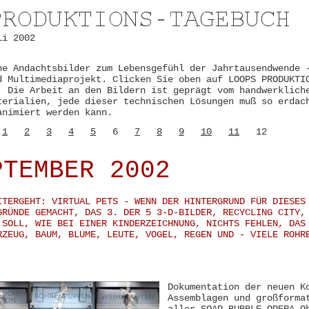
li 2002
he Andachtsbilder zum Lebensgefühl der Jahrtausendwende 
d Multimediaprojekt. Clicken Sie oben auf LOOPS PRODUKTI
. Die Arbeit an den Bildern ist geprägt vom handwerklich
terialien, jede dieser technischen Lösungen muß so erdac
animiert werden kann.
2
1
2
3
4
5
6
7
8
9
10
11
12
PTEMBER 2002
ITERGEHT: VIRTUAL PETS - WENN DER HINTERGRUND FÜR DIESES
GRÜNDE GEMACHT, DAS 3. DER 5 3-D-BILDER, RECYCLING CITY,
 SOLL, WIE BEI EINER KINDERZEICHNUNG, NICHTS FEHLEN, DAS
RZEUG, BAUM, BLUME, LEUTE, VOGEL, REGEN UND - VIELE ROHR
Dokumentation der neuen K
Assemblagen und großforma