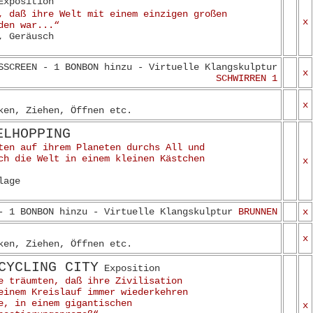
xposition
, daß ihre Welt mit einem einzigen großen
x
den war...“
, Geräusch
SSCREEN - 1 BONBON hinzu - Virtuelle Klangskulptur
x
SCHWIRREN 1
x
ken, Ziehen, Öffnen etc.
ELHOPPING
ten auf ihrem Planeten durchs All und
ch die Welt in einem kleinen Kästchen
x
lage
- 1 BONBON hinzu - Virtuelle Klangskulptur
BRUNNEN
x
x
ken, Ziehen, Öffnen etc.
CYCLING CITY
Exposition
e träumten, daß ihre Zivilisation
einem Kreislauf immer wiederkehren
e, in einem gigantischen
x