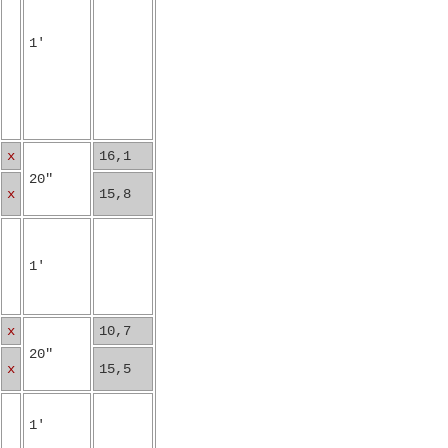
1'
x
16,1
20"
x
15,8
1'
x
10,7
20"
x
15,5
1'