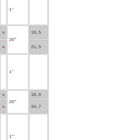
1'
x
19,5
20"
x
21,5
1'
x
18,0
20"
x
34,7
1"