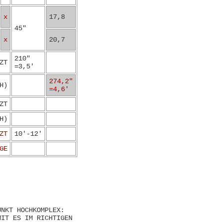
x
17,8
45"
x
20,7
210"
ZT
=3,5'
274,2"
H)
=4,6'
ZT
H)
ZT
10'-12'
GE
UNKT HOCHKOMPLEX:
MIT ES IM RICHTIGEN