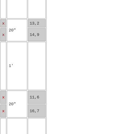
x
13,2
20"
x
14,9
1'
x
11,6
20"
x
16,7