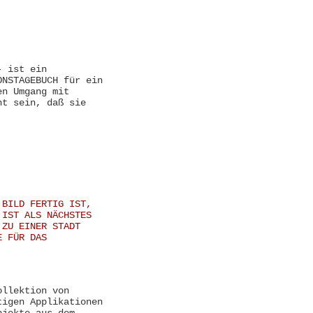
- ist ein
ONSTAGEBUCH für ein
en Umgang mit
ht sein, daß sie
 BILD FERTIG IST,
 IST ALS NÄCHSTES
 ZU EINER STADT
E FÜR DAS
ollektion von
tigen Applikationen