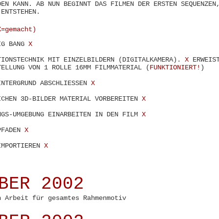
DEN KANN. AB NUN BEGINNT DAS FILMEN DER ERSTEN SEQUENZEN
 ENTSTEHEN.
=gemacht)
IG BANG
X
TIONSTECHNIK MIT EINZELBILDERN (DIGITALKAMERA).
X
ERWEIST
TELLUNG VON 1 ROLLE 16MM FILMMATERIAL (
FUNKTIONIERT!
)
INTERGRUND ABSCHLIESSEN
X
ICHEN 3D-BILDER MATERIAL VORBEREITEN
X
NGS-UMGEBUNG EINARBEITEN IN DEN FILM
X
PFADEN
X
IMPORTIEREN
X
BER 2002
h Arbeit für gesamtes Rahmenmotiv