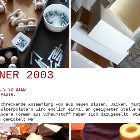
NER 2003
ETS 3D BILD
 Pause.
schreckende Ansammlung von aus neuen Blusen, Jacken, Män
hulterpölstern wird endlich einmal an geeigneter Stelle 
andere Formen aus Schaumstoff haben sich dazugesellt, wi
n gewickelt war.