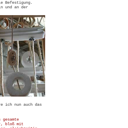
ie Befestigung.
ln und an der
re ich nun auch das
s gesamte
r, bloß mit