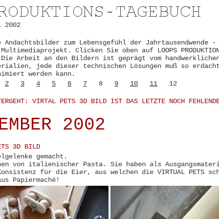
i 2002
e Andachtsbilder zum Lebensgefühl der Jahrtausendwende -
 Multimediaprojekt. Clicken Sie oben auf LOOPS PRODUKTIO
 Die Arbeit an den Bildern ist geprägt vom handwerkliche
erialien, jede dieser technischen Lösungen muß so erdach
nimiert werden kann.
2
3
4
5
6
7
8
9
10
11
12
TERGEHT: VIRTAL PETS 3D BILD IST DAS LETZTE NOCH FEHLEND
EMBER 2002
ETS 3D BILD
elgelenke gemacht.
hen von italienischer Pasta. Sie haben als Ausgangsmater
Konsistenz für die Eier, aus welchen die VIRTUAL PETS sc
aus Papiermaché!