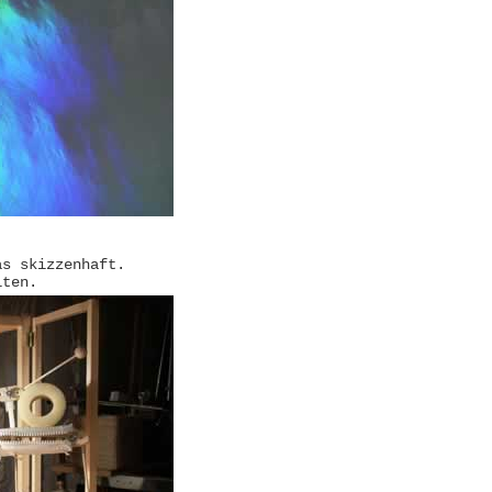
as skizzenhaft.
iten.